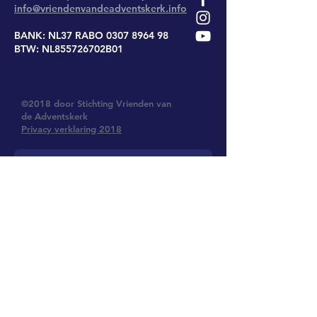
info@vriendenvandeadventskerk.info
BANK: NL37 RABO
0307 8964 98
BTW: NL855726702B01
©2018 door Stichting Vrienden van
de Adventskerk
Privacy verklaring 2018