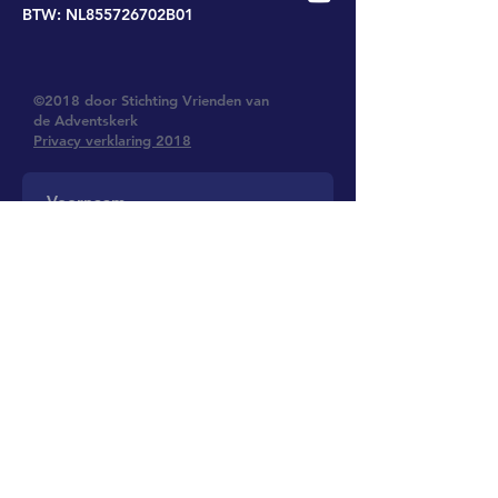
BTW: NL855726702B01
©2018 door Stichting Vrienden van
de Adventskerk
Privacy verklaring 2018