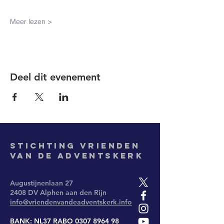
Meer lezen >
Deel dit evenement
Stichting
Vrienden
van de Adventskerk
Augustijnenlaan 27
2408 DV Alphen aan den Rijn
info@vriendenvandeadventskerk.info
BANK: NL37 RABO
0307 8964 98