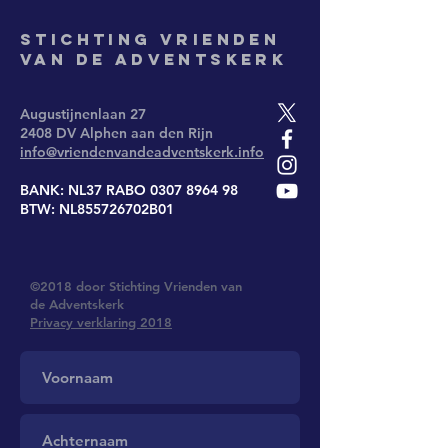
Stichting
Vrienden
van de Adventskerk
Augustijnenlaan 27
2408 DV Alphen aan den Rijn
info@vriendenvandeadventskerk.info
BANK: NL37 RABO
0307 8964 98
BTW: NL855726702B01
©2018 door Stichting Vrienden van
de Adventskerk
Privacy verklaring 2018