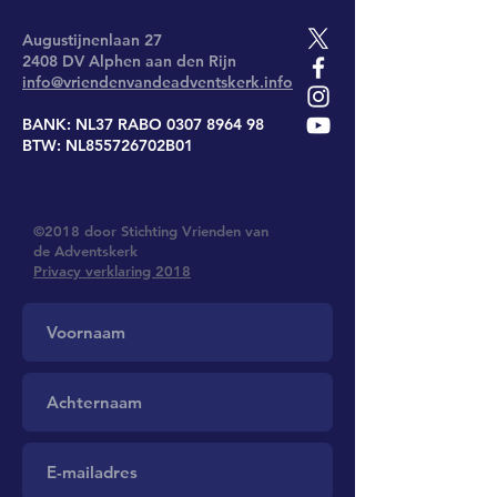
Augustijnenlaan 27
2408 DV Alphen aan den Rijn
info@vriendenvandeadventskerk.info
BANK: NL37 RABO
0307 8964 98
BTW: NL855726702B01
©2018 door Stichting Vrienden van
de Adventskerk
Privacy verklaring 2018