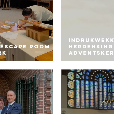
Indrukwek
 escape room in
herdenking
rk
Adventsker
Dodenherd
13 feb