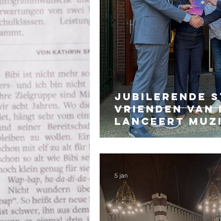
Jubilerende S
Vrienden van
lanceert muz
2026-2027
5 jan