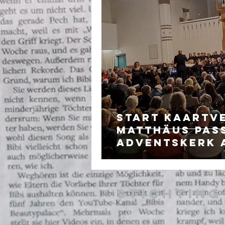
Start kaartv
Matthäus Pass
Adventskerk 
Rijn
Stichtin