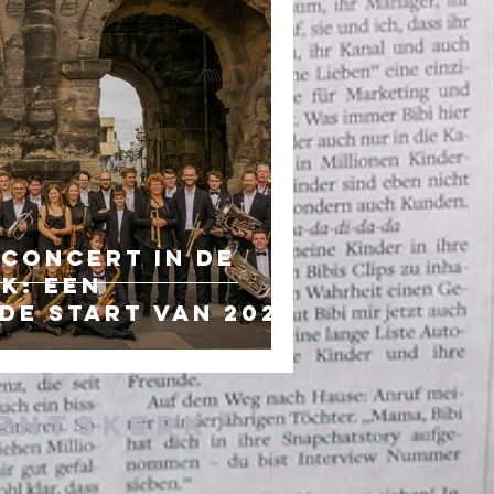
concert in de
k: een
de start van 2026
ventskerk