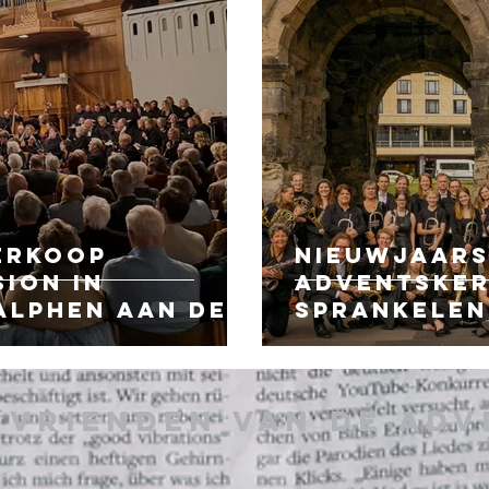
erkoop
Nieuwjaars
ion in
Adventsker
Alphen aan den
sprankelen
g
Vrienden van de Ad