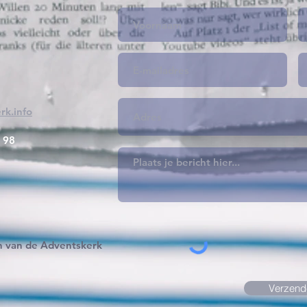
rk.info
 98
n van de Adventskerk
Verzend