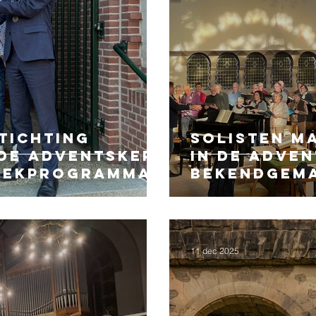
tichting
Solisten M
 de Adventskerk
in de Adve
iekprogramma
bekendgem
11 dec 2025