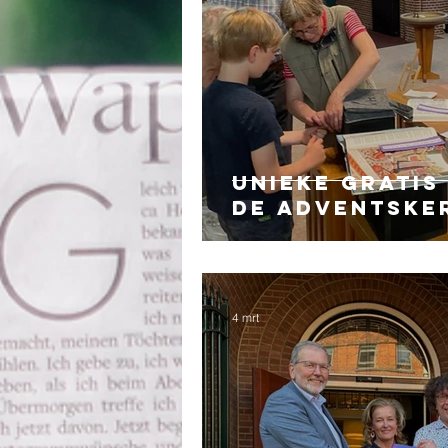
Unieke gratis
de Adventske
4 mrt