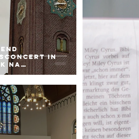
kend
sconcert in
k na
enking