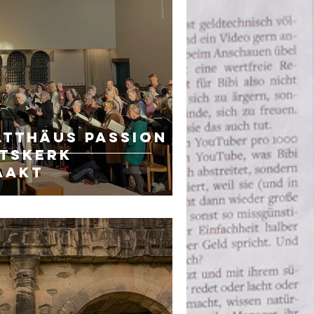
atthäus Passion
ntskerk
aakt