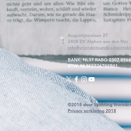
Augustijnenlaan 27
2408 DV Alphen aan den Rijn
info@vriendenvandeadventske
BANK: NL37 RABO 0307 8964
BTW: NL855726702B01
©2018 door Stichting Vriende
Privacy verklaring 2018