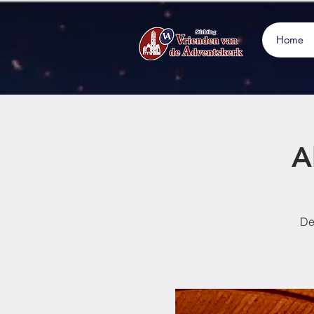
Home
A
De