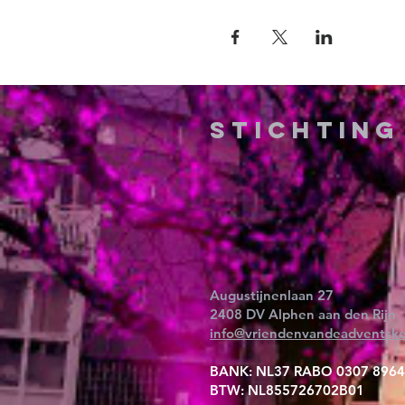
Stichtin
Augustijnenlaan 27
2408 DV Alphen aan den Rijn
info@vriendenvandeadventske
BANK: NL37 RABO 0307 8964
BTW: NL855726702B01