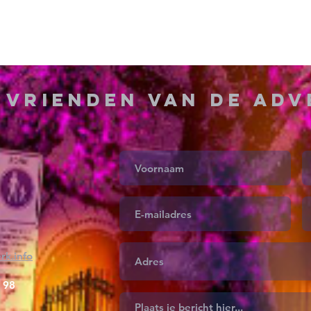
g
Vrienden van de Ad
rk.info
 98