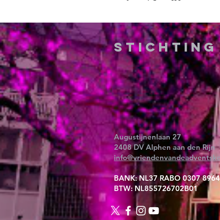
Stichtin
Augustijnenlaan 27
2408 DV Alphen aan den Rijn
info@vriendenvandeadventske
BANK: NL37 RABO 0307 8964
BTW: NL855726702B01