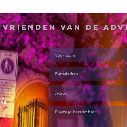
g
Vrienden van de Ad
rk.info
 98