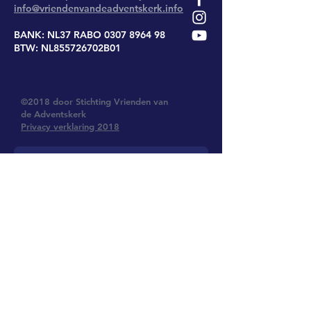
info@vriendenvandeadventskerk.info
BANK: NL37 RABO
0307 8964 98
BTW: NL855726702B01
©2018 door Stichting Vrienden van
de Adventskerk
Privacy verklaring 2018