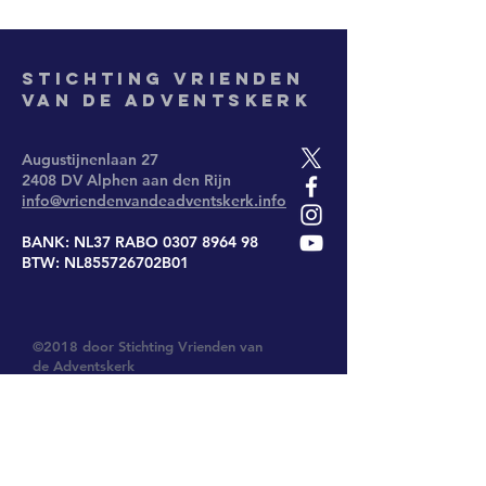
Stichting
Vrienden
van de Adventskerk
Augustijnenlaan 27
2408 DV Alphen aan den Rijn
info@vriendenvandeadventskerk.info
BANK: NL37 RABO
0307 8964 98
BTW: NL855726702B01
©2018 door Stichting Vrienden van
de Adventskerk
Privacy verklaring 2018