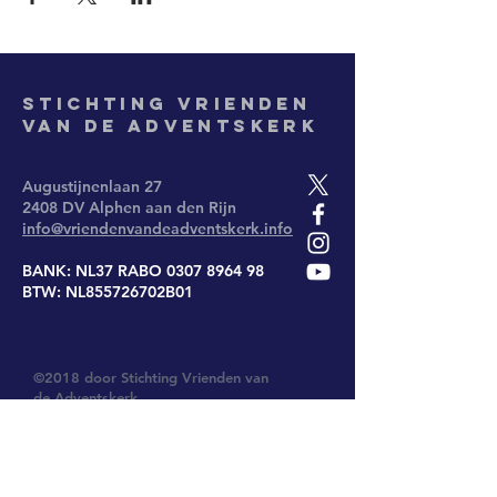
Stichting
Vrienden
van de Adventskerk
Augustijnenlaan 27
2408 DV Alphen aan den Rijn
info@vriendenvandeadventskerk.info
BANK: NL37 RABO
0307 8964 98
BTW: NL855726702B01
©2018 door Stichting Vrienden van
de Adventskerk
Privacy verklaring 2018