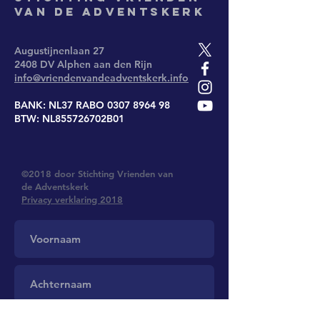
van de Adventskerk
Augustijnenlaan 27
2408 DV Alphen aan den Rijn
info@vriendenvandeadventskerk.info
BANK: NL37 RABO
0307 8964 98
BTW: NL855726702B01
©2018 door Stichting Vrienden van
de Adventskerk
Privacy verklaring 2018