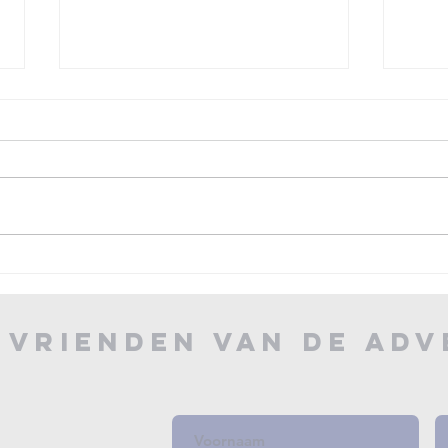
Ju
Indrukwekkend
St
g
Vrienden van de Ad
herdenkingsconcert
Vr
in Adventskerk na
Ad
Dodenherdenking
la
mu
20