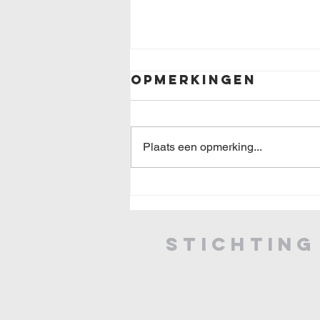
Opmerkingen
Plaats een opmerking...
Unieke gratis
escape room in
de
Stichtin
Adventskerk