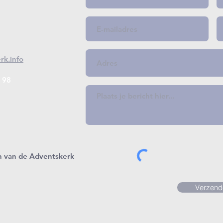
rk.info
 98
n van de Adventskerk
Verzend