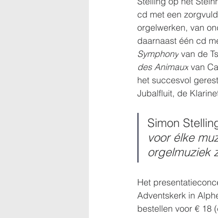
Stelling op het Stei
cd met een zorgvuld
orgelwerken, van ond
daarnaast één cd me
Symphony
 van de T
des Animaux
 van Ca
het succesvol gerest
Jubalfluit, de Klarin
Simon Stelling
voor élke muzi
orgelmuziek 
Het presentatieconce
Adventskerk in Alphe
bestellen voor € 18 