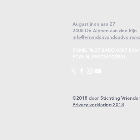
Augustijnenlaan 27
2408 DV Alphen aan den Rijn
info@vriendenvandeadventske
BANK: NL37 RABO 0307 8964
BTW: NL855726702B01
©2018 door Stichting Vriende
Privacy verklaring 2018