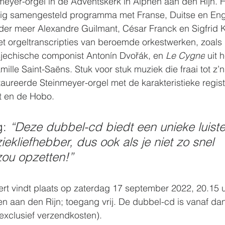
nmeyer-orgel in de Adventskerk in Alphen aan den Rijn. H
ig samengesteld programma met Franse, Duitse en Eng
er meer Alexandre Guilmant, César Franck en Sigfrid K
t orgeltranscripties van beroemde orkestwerken, zoals 
sjechische componist Antonín Dvořák, en 
Le Cygne
 uit h
mille Saint-Saëns
. Stuk voor stuk muziek die fraai tot z’
aureerde Steinmeyer-orgel met de karakteristieke regist
et en de Hobo.
: 
“Deze dubbel-cd biedt een unieke luiste
ekliefhebber, dus ook als je niet zo snel 
zou opzetten!”
rt vindt plaats op zaterdag 17 september 2022, 20.15 u
n aan den Rijn; toegang vrij. De dubbel-cd is vanaf dan
(exclusief verzendkosten).