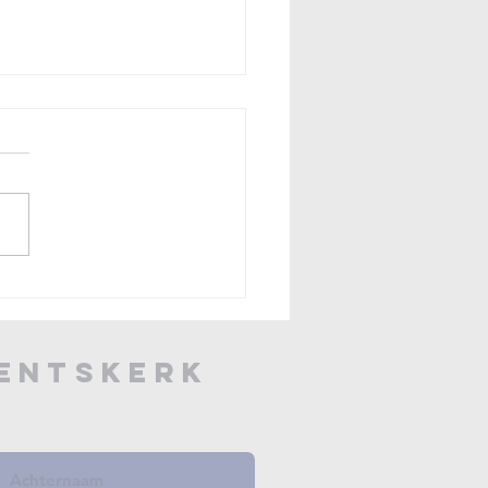
bilerende
ichting
ventskerk
ienden van de
ventskerk
nceert
ziekprogramma
26-2027