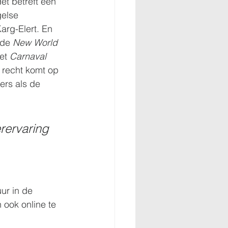
et betreft één 
else 
arg-Elert. En 
de 
New World 
et 
Carnaval 
n recht komt op 
ers als de 
rervaring 
ur in de 
 ook online te 