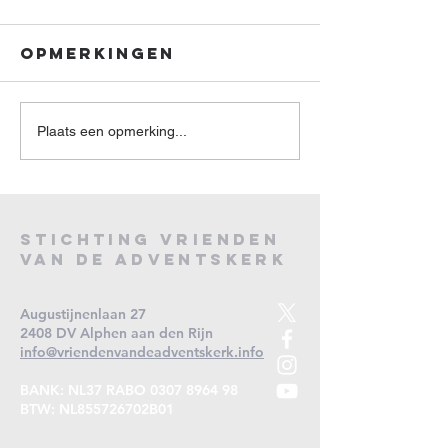
Opmerkingen
Plaats een opmerking...
Jubiler
Indrukwekkend
Stichtin
herdenkingsconcert
Vrienden
Stichting
Vrienden
in Adventskerk na
Advents
van de Adventskerk
Dodenherdenking
lanceer
muziekp
Augustijnenlaan 27
2026-202
2408 DV Alphen aan den Rijn
info@vriendenvandeadventskerk.info
BANK: NL37 RABO
0307 8964 98
BTW: NL855726702B01